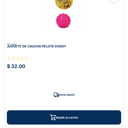
PET PAW
JUGUETE DE CAUCHO PELOTA DOGGY
$ 32.00
ENVÍO GRATIS
Añadir al carrito