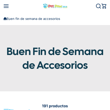
Saltar al contenido
Buen fin de semana de accesorios
Buen Fin de Semana
de Accesorios
191 productos