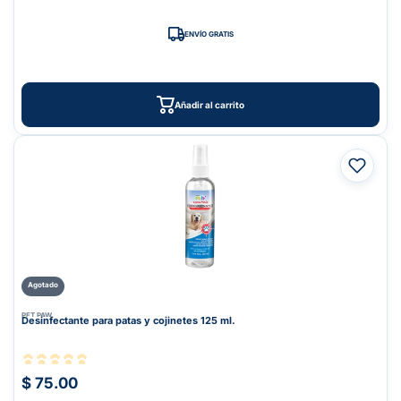
ENVÍO GRATIS
Añadir al carrito
Agotado
PET PAW
Desinfectante para patas y cojinetes 125 ml.
$ 75.00