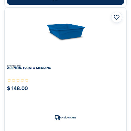
PETPAW.MX
ARENERO P/GATO MEDIANO
$ 148.00
ENVÍO GRATIS