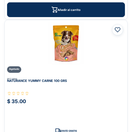
Añadir al carrito
Agotado
PET PAW
NATURANCE YUMMY CARNE 100 GRS
$ 35.00
ENVÍO GRATIS