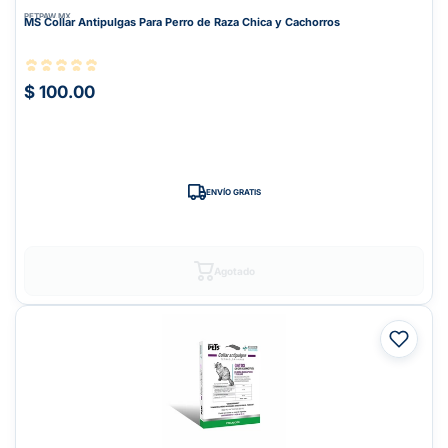
PETPAW.MX
MS Collar Antipulgas Para Perro de Raza Chica y Cachorros
$ 100.00
ENVÍO GRATIS
Agotado