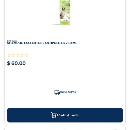
PET PAW
SHAMPOO ESSENTIALS ANTIPULGAS 250 ML
$ 60.00
ENVÍO GRATIS
Añadir al carrito