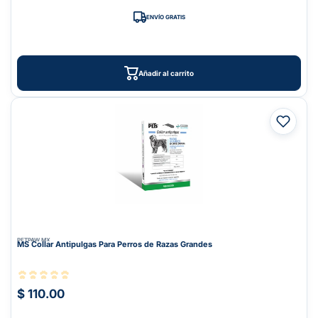
ENVÍO GRATIS
Añadir al carrito
PETPAW.MX
MS Collar Antipulgas Para Perros de Razas Grandes
$ 110.00