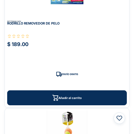
PETPAW.MX
RODRILLO REMOVEDOR DE PELO
$ 189.00
ENVÍO GRATIS
Añadir al carrito