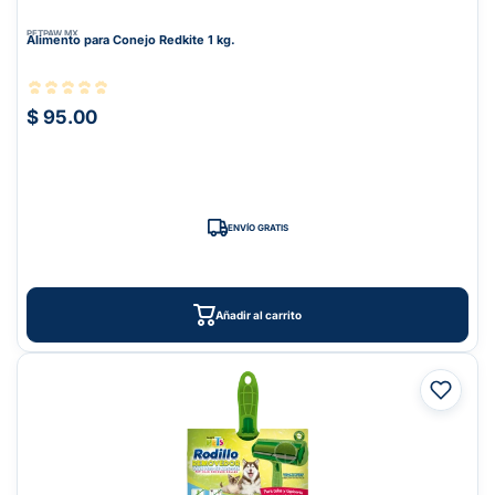
PETPAW.MX
Alimento para Conejo Redkite 1 kg.
$ 95.00
ENVÍO GRATIS
Añadir al carrito