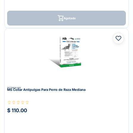
Agotado
PETPAW.MX
MS Collar Antipulgas Para Perro de Raza Mediana
$ 110.00