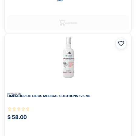
Agotado
PETPAW.MX
LIMPIADOR DE OIDOS MEDICAL SOLUTIONS 125 ML
$ 58.00