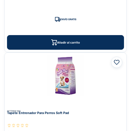
ENVÍO GRATIS
Añadir al carrito
PETPAW.MX
Tapete Entrenador Para Perros Soft Pad