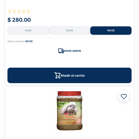
$ 280.00
16 OZ
32 OZ
64 OZ
Seleccionado:
64 OZ
ENVÍO GRATIS
Añadir al carrito