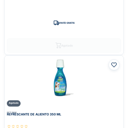
ENVÍO GRATIS
Agotado
Agotado
PET PAW
REFRESCANTE DE ALIENTO 350 ML