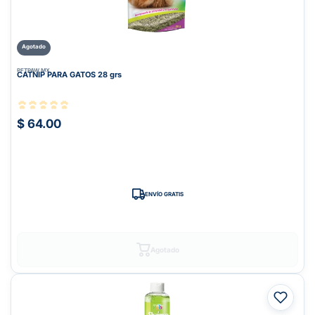
Agotado
PETPAW.MX
CATNIP PARA GATOS 28 grs
$ 64.00
ENVÍO GRATIS
Agotado