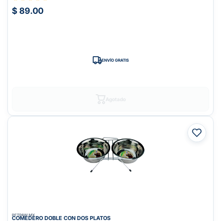
$ 89.00
ENVÍO GRATIS
Agotado
PETPAW.MX
COMEDERO DOBLE CON DOS PLATOS