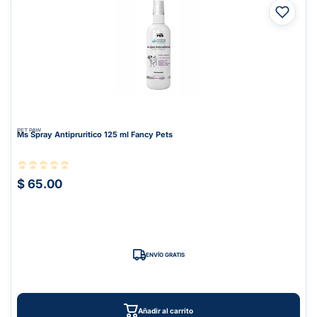
PET PAW
Ms Spray Antipruritico 125 ml Fancy Pets
$ 65.00
ENVÍO GRATIS
Añadir al carrito