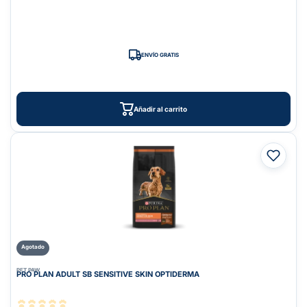
ENVÍO GRATIS
Añadir al carrito
Agotado
PET PAW
PRO PLAN ADULT SB SENSITIVE SKIN OPTIDERMA