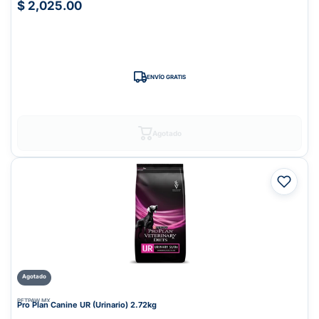
$ 2,025.00
ENVÍO GRATIS
Agotado
Agotado
PETPAW.MX
Pro Plan Canine UR (Urinario) 2.72kg