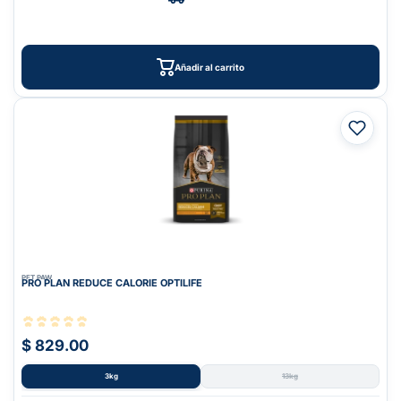
Añadir al carrito
PET PAW
PRO PLAN REDUCE CALORIE OPTILIFE
$ 829.00
3kg
13kg