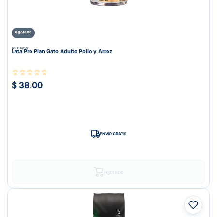
Agotado
PET PAW
Lata Pro Plan Gato Adulto Pollo y Arroz
$ 38.00
ENVÍO GRATIS
Agotado