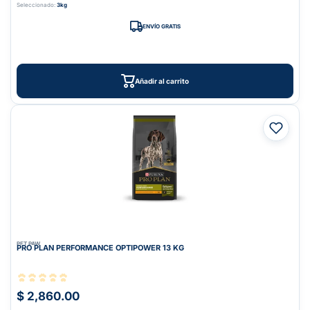
Seleccionado:
3kg
ENVÍO GRATIS
Añadir al carrito
PET PAW
PRO PLAN PERFORMANCE OPTIPOWER 13 KG
$ 2,860.00