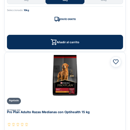
3kg
10kg
13 kg
Seleccionado:
10kg
ENVÍO GRATIS
Añadir al carrito
Agotado
PETPAW.MX
Pro Plan Adulto Razas Medianas con Optihealth 15 kg