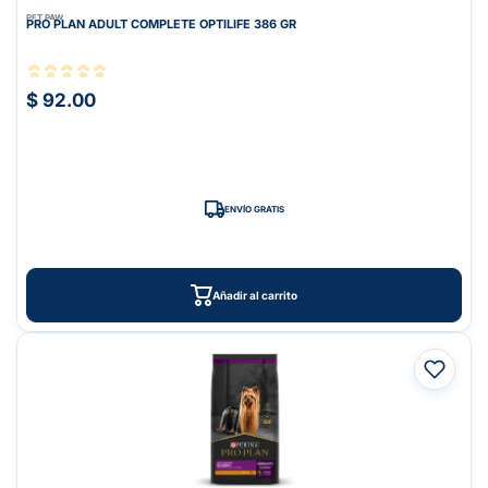
PET PAW
PRO PLAN ADULT COMPLETE OPTILIFE 386 GR
$ 92.00
ENVÍO GRATIS
Añadir al carrito