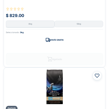
$ 829.00
3kg
13kg
Seleccionado:
3kg
ENVÍO GRATIS
Agotado
Agotado