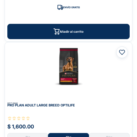
ENVÍO GRATIS
Añadir al carrito
PET PAW
PRO PLAN ADULT LARGE BREED OPTILIFE
$ 1,600.00