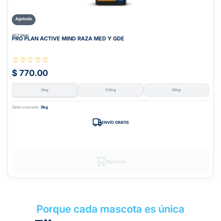
Agotado
PET PAW
PRO PLAN ACTIVE MIND RAZA MED Y GDE
$ 770.00
3kg
7.5kg
13kg
Seleccionado:
3kg
ENVÍO GRATIS
Agotado
Porque cada mascota es única