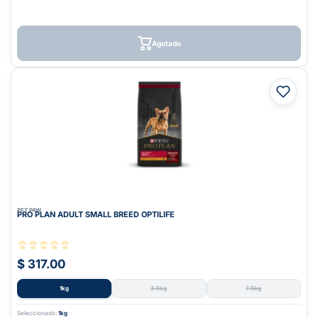
Agotado
PET PAW
PRO PLAN ADULT SMALL BREED OPTILIFE
$ 317.00
1kg
3.5kg
7.5kg
Seleccionado:
1kg