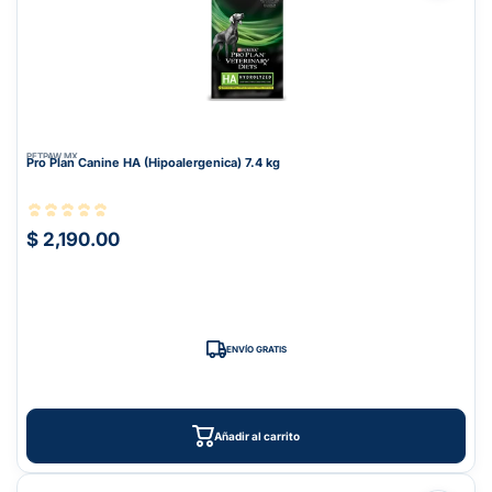
PETPAW.MX
Pro Plan Canine HA (Hipoalergenica) 7.4 kg
$ 2,190.00
ENVÍO GRATIS
Añadir al carrito