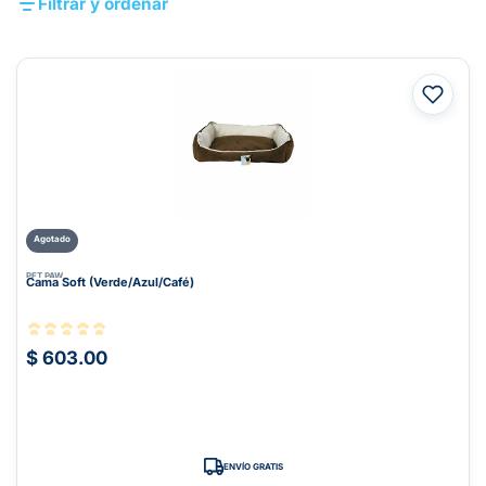
Filtrar y ordenar
Agotado
PET PAW
Cama Soft (Verde/Azul/Café)
$ 603.00
ENVÍO GRATIS