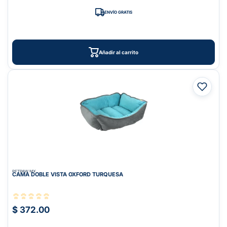
ENVÍO GRATIS
Añadir al carrito
PETPAW.MX
CAMA DOBLE VISTA OXFORD TURQUESA
$ 372.00