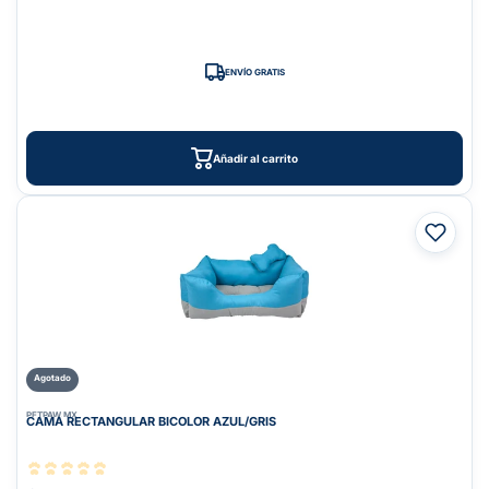
ENVÍO GRATIS
Añadir al carrito
Agotado
PETPAW.MX
CAMA RECTANGULAR BICOLOR AZUL/GRIS