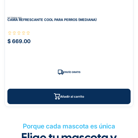
PETPAW.MX
CAMA REFRESCANTE COOL PARA PERROS (MEDIANA)
$ 669.00
ENVÍO GRATIS
Añadir al carrito
Porque cada mascota es única
Elige tu mascota y