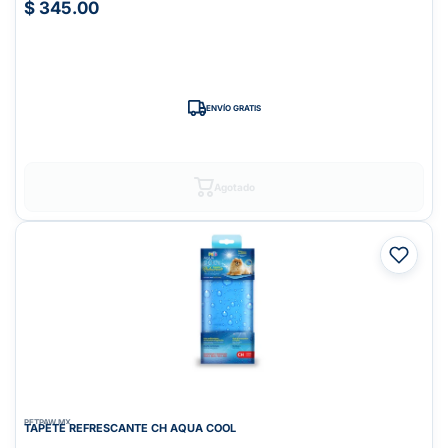
$ 345.00
ENVÍO GRATIS
Agotado
PETPAW.MX
TAPETE REFRESCANTE CH AQUA COOL