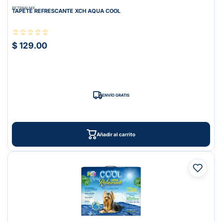
PETPAW.MX
TAPETE REFRESCANTE XCH AQUA COOL
$ 129.00
ENVÍO GRATIS
Añadir al carrito