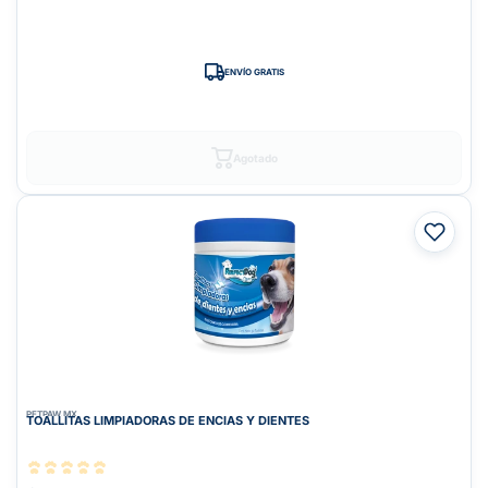
ENVÍO GRATIS
Agotado
PETPAW.MX
TOALLITAS LIMPIADORAS DE ENCIAS Y DIENTES