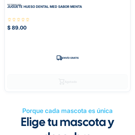
PETPAW.MX
JUGUETE HUESO DENTAL MED SABOR MENTA
$ 89.00
ENVÍO GRATIS
Agotado
Porque cada mascota es única
Elige tu mascota y