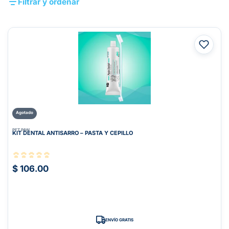
Filtrar y ordenar
Agotado
PET PAW
KIT DENTAL ANTISARRO – PASTA Y CEPILLO
$ 106.00
ENVÍO GRATIS