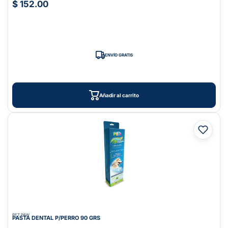
$ 152.00
ENVÍO GRATIS
Añadir al carrito
PET PAW
PASTA DENTAL P/PERRO 90 GRS