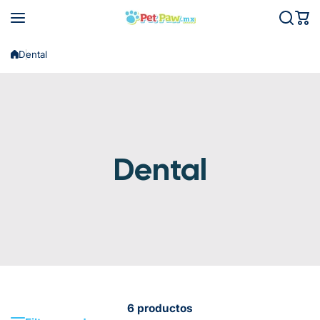
Saltar al contenido
Dental
Dental
6 productos