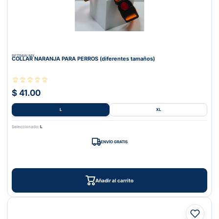
PETPAW.MX
COLLAR NARANJA PARA PERROS (diferentes tamaños)
$ 41.00
L
XL
Seleccionado:
L
ENVÍO GRATIS
Añadir al carrito