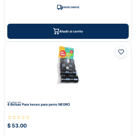
ENVÍO GRATIS
Añadir al carrito
PETPAW.MX
4 Bolsas Para heces para perro NEGRO
$ 53.00