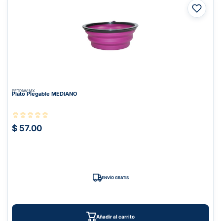
PETPAW.MX
Plato Plegable MEDIANO
$ 57.00
ENVÍO GRATIS
Añadir al carrito