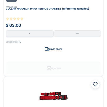
PETPAW.MX
COLLAR NARANJA PARA PERROS GRANDES (diferentes tamaños)
$ 63.00
L
XL
Seleccionado:
L
ENVÍO GRATIS
Agotado