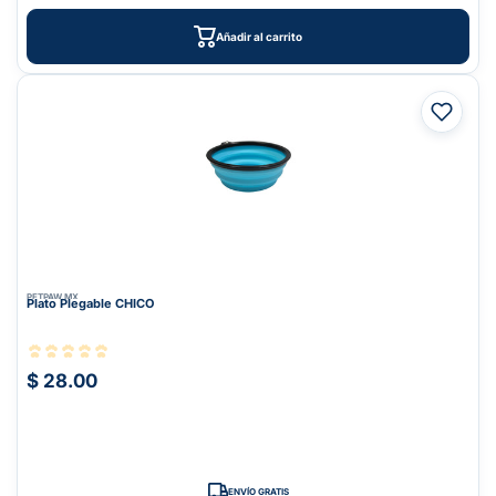
Añadir al carrito
PETPAW.MX
Plato Plegable CHICO
$ 28.00
ENVÍO GRATIS