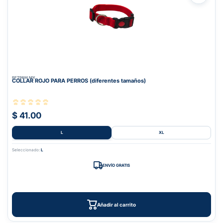
PETPAW.MX
COLLAR ROJO PARA PERROS (diferentes tamaños)
$ 41.00
L
XL
Seleccionado:
L
ENVÍO GRATIS
Añadir al carrito