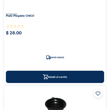
PETPAW.MX
Plato Plegable CHICO
$ 28.00
ENVÍO GRATIS
Añadir al carrito