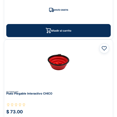
ENVÍO GRATIS
Añadir al carrito
PETPAW.MX
Plato Plegable Interactivo CHICO
$ 73.00