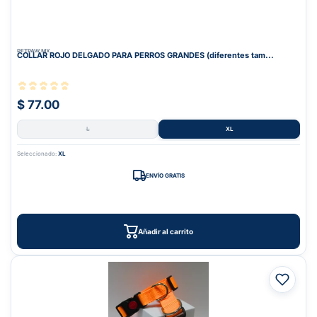
PETPAW.MX
COLLAR ROJO DELGADO PARA PERROS GRANDES (diferentes tam...
$ 77.00
L
XL
Seleccionado:
XL
ENVÍO GRATIS
Añadir al carrito