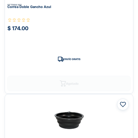
PETPAW.MX
Correa Doble Gancho Azul
$ 174.00
ENVÍO GRATIS
Agotado