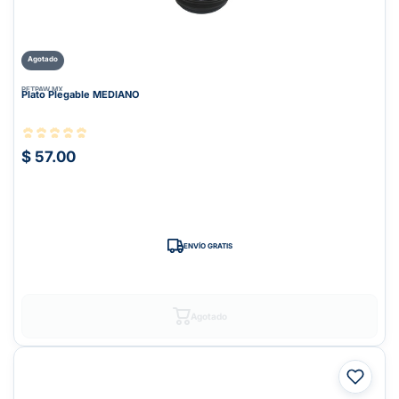
Agotado
PETPAW.MX
Plato Plegable MEDIANO
$ 57.00
ENVÍO GRATIS
Agotado