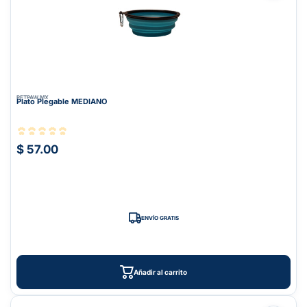
PETPAW.MX
Plato Plegable MEDIANO
$ 57.00
ENVÍO GRATIS
Añadir al carrito