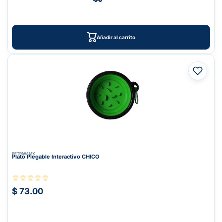
Añadir al carrito
PETPAW.MX
Plato Plegable Interactivo CHICO
$ 73.00