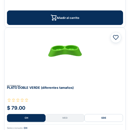
Añadir al carrito
PETPAW.MX
PLATO DOBLE VERDE (diferentes tamaños)
$ 79.00
CH
MED
GDE
Seleccionado:
CH