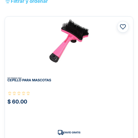
Filtrar y ordenar
PETPAW.MX
CEPILLO PARA MASCOTAS
$ 60.00
ENVÍO GRATIS