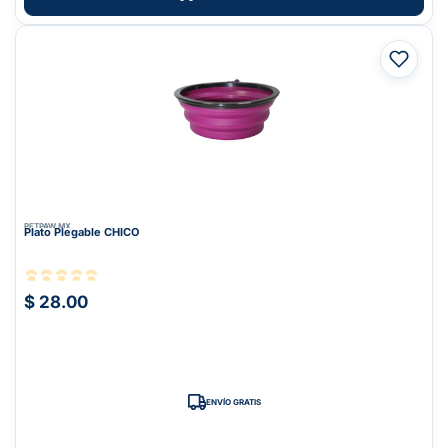
PETPAW.MX
Plato Plegable CHICO
$ 28.00
ENVÍO GRATIS