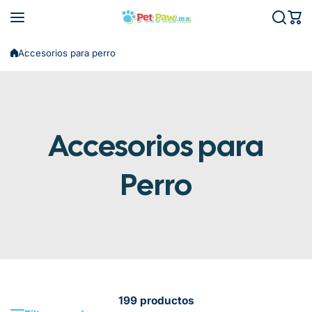
Saltar al contenido
Accesorios para perro
Accesorios para
Perro
199 productos