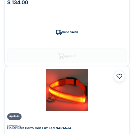
$ 134.00
ENVÍO GRATIS
Agotado
Agotado
PETPAW.MX
Collar Para Perro Con Luz Led NARANJA