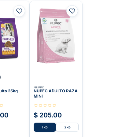
NUPEC
ulto 25kg
NUPEC ADULTO RAZA
MINI
.00
$ 205.00
1 KG
3 KG