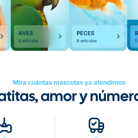
AVES
PECES
6 artículos
6 artículos
5
Mira cuántas mascotas ya atendimos
atitas, amor y númer