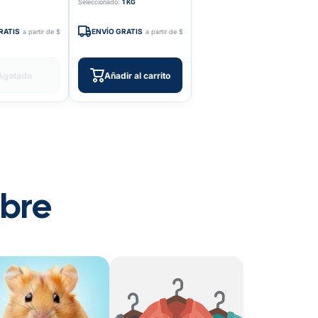
Seleccionado:
1 KG
RATIS
ENVÍO GRATIS
a partir de $599
a partir de $599
Agotado
Añadir al carrito
ubre