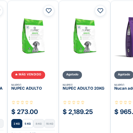
🔥 MÁS VENDIDO
Agotado
Agotado
NUPEC
NUPEC
NUPEC
ZA
NUPEC ADULTO
NUPEC ADULTO 20KG
Nucan ad
$ 273.00
$ 2,189.25
$ 965
2 KG
5 KG
8 KG
15 KG