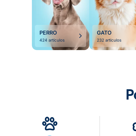
PERRO
GATO
424 artículos
232 artículos
P