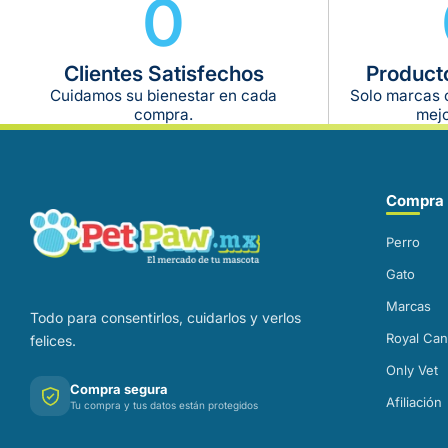
0
Clientes Satisfechos
Product
Cuidamos su bienestar en cada
Solo marcas c
compra.
mejo
Correo electrónico
Compra 
Perro
Gato
Marcas
Todo para consentirlos, cuidarlos y verlos
Royal Can
felices.
Only Vet
Compra segura
Afiliación
Tu compra y tus datos están protegidos