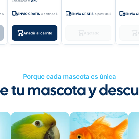
Seleccionado:
2 KG
ENVÍO GRATIS
ENVÍO GRATIS
ENVÍO G
de $599
a partir de $599
a partir de $599
Añadir al carrito
Agotado
Porque cada mascota es única
ge tu mascota y desc