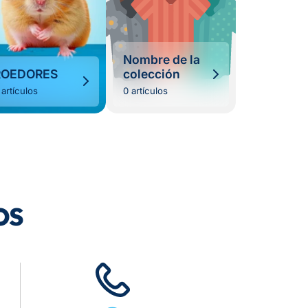
Nombre de la
ROEDORES
colección
 artículos
0 artículos
os