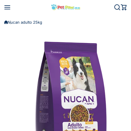
Saltar al contenido
Nucan adulto 25kg