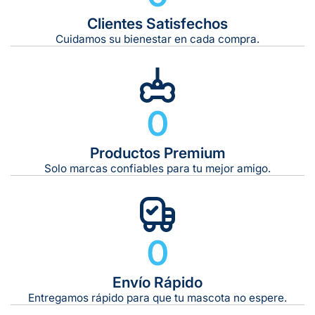
Clientes Satisfechos
Tiempo de entrega estimado:
5 a 7 días hábiles
Cuidamos su bienestar en cada compra.
Gratis en compras de $599 o más
10 kg
0
De 11 kg a 20 kg:
De 21 kg a 40 kg:
De 42 kg a 65 kg:
Productos Premium
Solo marcas confiables para tu mejor amigo.
0
Envío Rápido
Entregamos rápido para que tu mascota no espere.