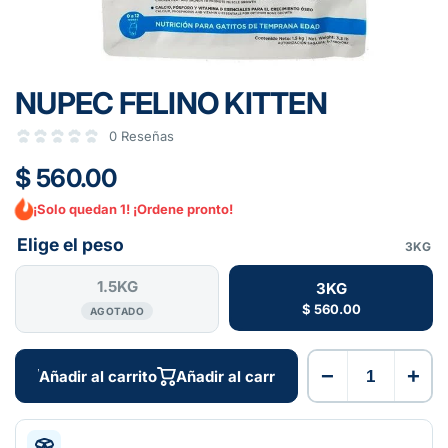
NUPEC FELINO KITTEN
0 Reseñas
$ 560.00
¡Solo quedan 1! ¡Ordene pronto!
Elige el peso
3KG
1.5KG
3KG
$ 560.00
AGOTADO
−
+
Añadir al carrito
Añadir al carrito