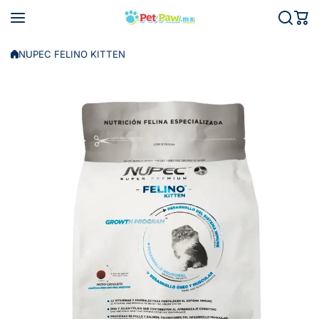
Saltar al contenido
NUPEC FELINO KITTEN