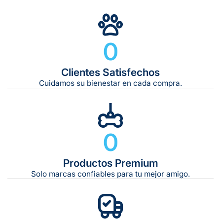
Gratuito en todos los pedidos
0
Clientes Satisfechos
Tiempo de entrega estimado:
5 a 7 días hábiles
Cuidamos su bienestar en cada compra.
Gratis en compras de $599 o más
10 kg
0
De 11 kg a 20 kg:
De 21 kg a 40 kg:
De 42 kg a 65 kg:
Productos Premium
Solo marcas confiables para tu mejor amigo.