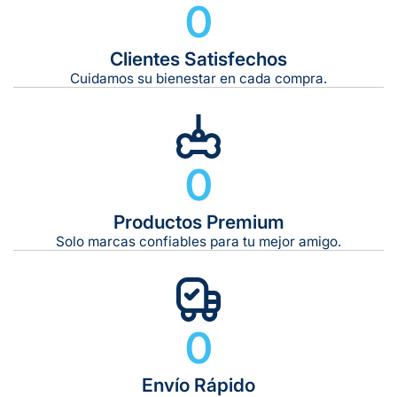
0
Clientes Satisfechos
Tiempo de entrega estimado:
5 a 7 días hábiles
Cuidamos su bienestar en cada compra.
Gratis en compras de $599 o más
10 kg
0
De 11 kg a 20 kg:
De 21 kg a 40 kg:
De 42 kg a 65 kg:
Productos Premium
Solo marcas confiables para tu mejor amigo.
0
Envío Rápido