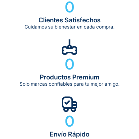
0
Clientes Satisfechos
Tiempo de entrega estimado:
5 a 7 días hábiles
Cuidamos su bienestar en cada compra.
Gratis en compras de $599 o más
10 kg
0
De 11 kg a 20 kg:
De 21 kg a 40 kg:
De 42 kg a 65 kg:
Productos Premium
Solo marcas confiables para tu mejor amigo.
0
Envío Rápido