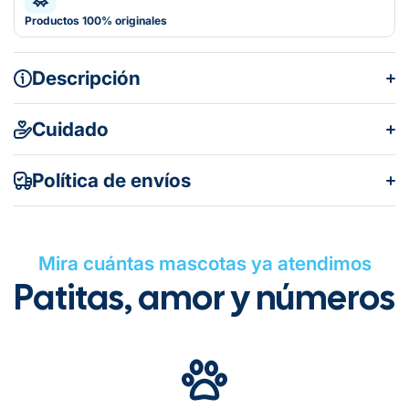
Productos 100% originales
Descripción
Cuidado
Características:
Política de envíos
Mira cuántas mascotas ya atendimos
Patitas, amor y números
Gratuito en todos los pedidos