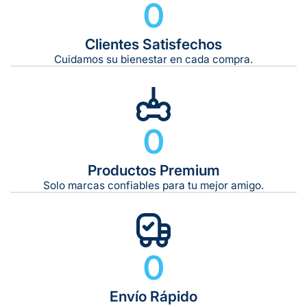
0
Clientes Satisfechos
Tiempo de entrega estimado:
5 a 7 días hábiles
Cuidamos su bienestar en cada compra.
Gratis en compras de $599 o más
10 kg
0
De 11 kg a 20 kg:
De 21 kg a 40 kg:
De 42 kg a 65 kg:
Productos Premium
Solo marcas confiables para tu mejor amigo.
0
Envío Rápido