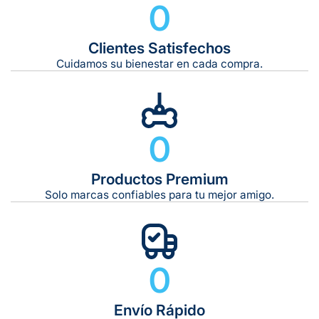
0
Clientes Satisfechos
Tiempo de entrega estimado:
5 a 7 días hábiles
Cuidamos su bienestar en cada compra.
Gratis en compras de $599 o más
10 kg
0
De 11 kg a 20 kg:
De 21 kg a 40 kg:
De 42 kg a 65 kg:
Productos Premium
Solo marcas confiables para tu mejor amigo.
0
Envío Rápido