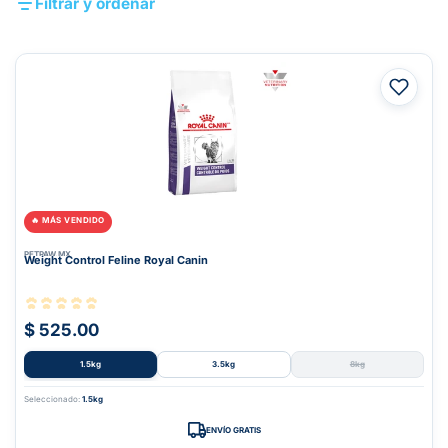
Filtrar y ordenar
🔥 MÁS VENDIDO
PETPAW.MX
Weight Control Feline Royal Canin
$ 525.00
1.5kg
3.5kg
8kg
Seleccionado:
1.5kg
ENVÍO GRATIS