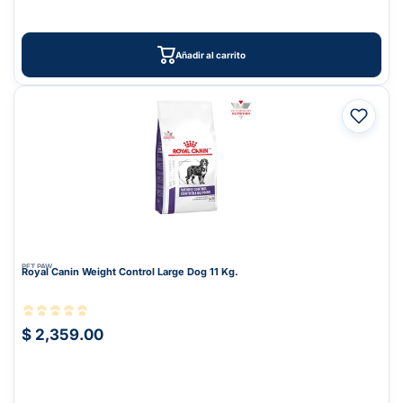
Añadir al carrito
PET PAW
Royal Canin Weight Control Large Dog 11 Kg.
$ 2,359.00