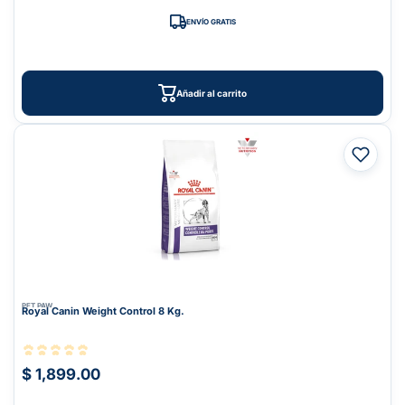
ENVÍO GRATIS
Añadir al carrito
PET PAW
Royal Canin Weight Control 8 Kg.
$ 1,899.00