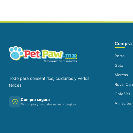
Correo electrónico
Compra 
Perro
Gato
Marcas
Todo para consentirlos, cuidarlos y verlos
Royal Can
felices.
Only Vet
Compra segura
Afiliación
Tu compra y tus datos están protegidos