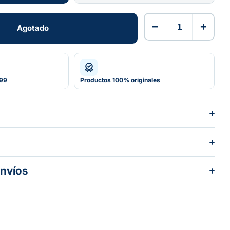
−
+
Agotado
Agotado
599
Productos 100% originales
envíos