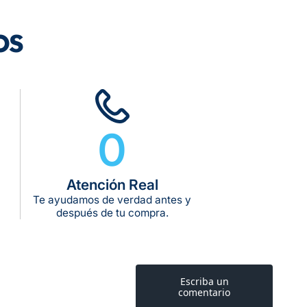
os
dos los pedidos
0
rega estimado:
5 a 7 días hábiles
pras de $599 o más
10 kg
Atención Real
g:
Te ayudamos de verdad antes y
kg:
después de tu compra.
kg: