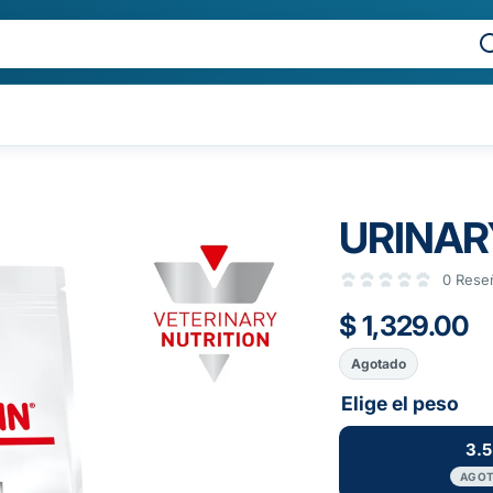
URINAR
0 Rese
$ 1,329.00
Agotado
Elige el peso
3.
AGO