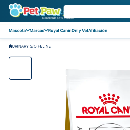
Saltar al contenido
Mascota
Marcas
Royal Canin
Only Vet
Afiliación
URINARY S/O FELINE