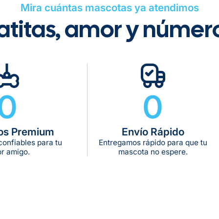
Mira cuántas mascotas ya atendimos
atitas, amor y númer
Gratuito en to
0
0
Tiempo de ent
Gratis en com
os Premium
Envío Rápido
De 11 kg a 20 k
onfiables para tu
Entregamos rápido para que tu
De 21 kg a 40 
r amigo.
mascota no espere.
De 42 kg a 65 