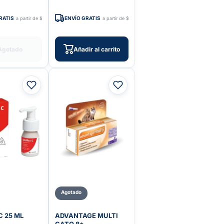
RATIS
ENVÍO GRATIS
a partir de $599
a partir de $599
Agotado
Añadir al carrito
Agotado
C 25 ML
ADVANTAGE MULTI