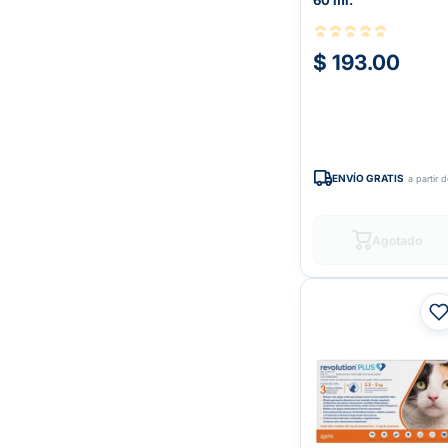
60 ml.
$ 193.00
ENVÍO GRATIS
a partir 
Agotado