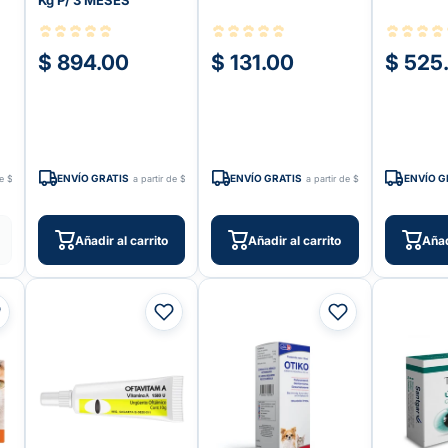
Kg P/ 3 MESES
$ 894.00
$ 131.00
$ 525
ENVÍO GRATIS
ENVÍO GRATIS
ENVÍO G
de $599
a partir de $599
a partir de $599
Añadir al carrito
Añadir al carrito
Añad