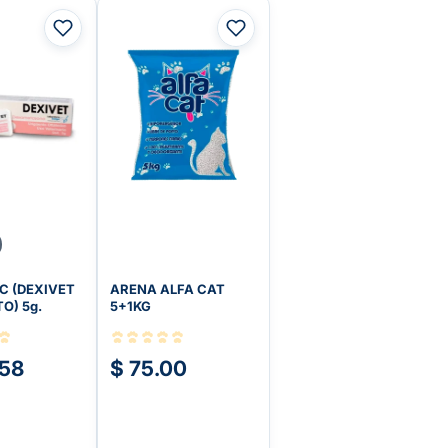
C (DEXIVET
ARENA ALFA CAT
O) 5g.
5+1KG
.58
$ 75.00