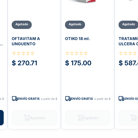
Agotado
Agotado
Agotado
OFTAVITAM A
OTIKO 18 ml.
TRATAMI
UNGUENTO
ULCERA 
COMPLIC
$ 270.71
$ 175.00
$ 587
ENVÍO GRATIS
ENVÍO GRATIS
ENVÍO G
de $599
a partir de $599
a partir de $599
Agotado
Agotado