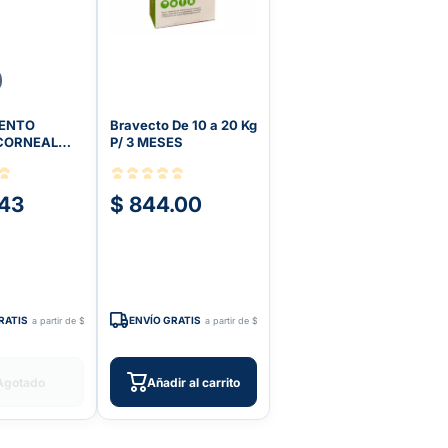
ENTO
Bravecto De 10 a 20 Kg
CORNEAL
P/ 3 MESES
ADA
.43
$ 844.00
RATIS
ENVÍO GRATIS
a partir de $599
a partir de $599
Agotado
Añadir al carrito