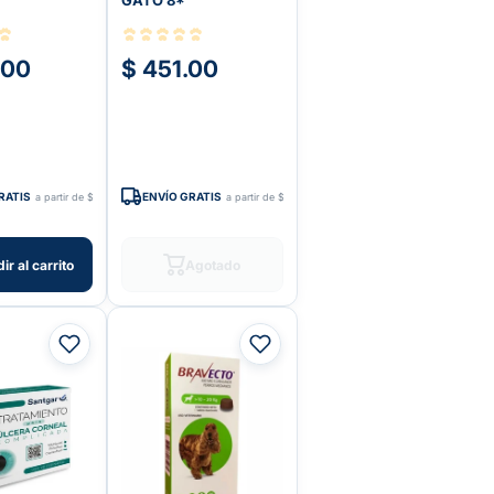
GATO 8*
.00
$ 451.00
RATIS
ENVÍO GRATIS
a partir de $599
a partir de $599
ir al carrito
Agotado