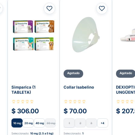
Agotado
Agotado
Simparica (1
Collar Isabelino
DEXIOPTI
TABLETA)
UNGÜENT
$ 306.00
$ 70.00
$ 207
10 mg (2.5
20 mg (5 a
40 mg (10
80 mg (20
1
2
3
+4
Seleccionado:
10 mg (2.5 a 5 kg)
Seleccionado:
1