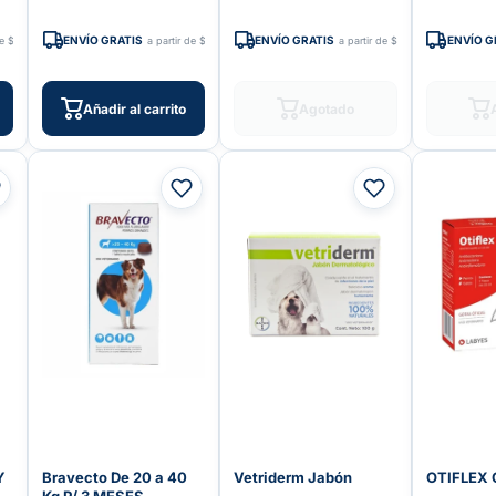
ENVÍO GRATIS
ENVÍO GRATIS
ENVÍO G
de $599
a partir de $599
a partir de $599
Añadir al carrito
Agotado
Y
Bravecto De 20 a 40
Vetriderm Jabón
OTIFLEX 