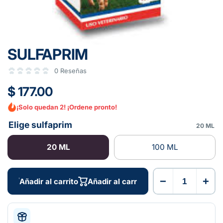
SULFAPRIM
0 Reseñas
$ 177.00
¡Solo quedan 2! ¡Ordene pronto!
Elige sulfaprim
20 ML
20 ML
100 ML
−
+
Añadir al carrito
Añadir al carrito