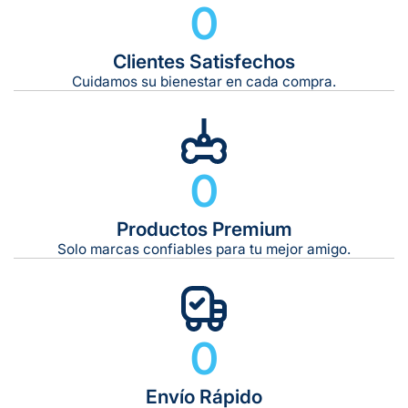
0
Clientes Satisfechos
Tiempo de entrega estimado:
5 a 7 días hábiles
Cuidamos su bienestar en cada compra.
Gratis en compras de $599 o más
10 kg
Rx Spectrum® Ciprofloxacina-Metronidazol 700 mg
0
De 11 kg a 20 kg:
De 21 kg a 40 kg:
De 42 kg a 65 kg:
Productos Premium
Solo marcas confiables para tu mejor amigo.
0
Envío Rápido