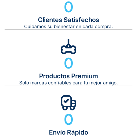
0
Clientes Satisfechos
Tiempo de entrega estimado:
5 a 7 días hábiles
Cuidamos su bienestar en cada compra.
Gratis en compras de $599 o más
10 kg
0
De 11 kg a 20 kg:
De 21 kg a 40 kg:
De 42 kg a 65 kg:
Productos Premium
INGREDIENTES
Solo marcas confiables para tu mejor amigo.
0
Envío Rápido