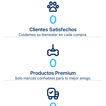
Gratuito en todos los pedidos
0
Clientes Satisfechos
Tiempo de entrega estimado:
5 a 7 días hábiles
Cuidamos su bienestar en cada compra.
Gratis en compras de $599 o más
10 kg
0
De 11 kg a 20 kg:
De 21 kg a 40 kg:
De 42 kg a 65 kg:
Productos Premium
Solo marcas confiables para tu mejor amigo.