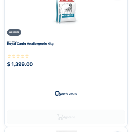
Agotado
PET PAW
Royal Canin Anallergenic 4kg
$ 1,399.00
ENVÍO GRATIS
Agotado