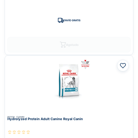
ENVÍO GRATIS
Agotado
ROYAL CANIN
Hydrolyzed Protein Adult Canine Royal Canin