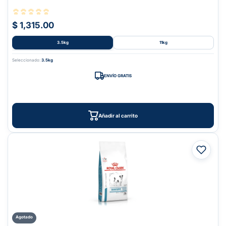
$ 1,315.00
3.5kg
11kg
Seleccionado:
3.5kg
ENVÍO GRATIS
Añadir al carrito
Agotado