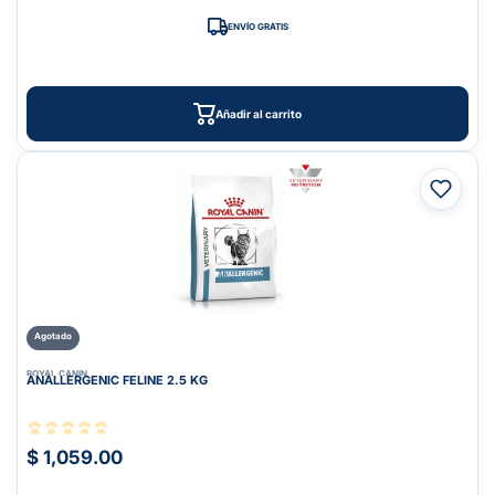
ENVÍO GRATIS
Añadir al carrito
Agotado
ROYAL CANIN
ANALLERGENIC FELINE 2.5 KG
$ 1,059.00