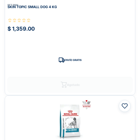
PET PAW
SKIN TOPIC SMALL DOG 4 KG
$ 1,359.00
ENVÍO GRATIS
Agotado