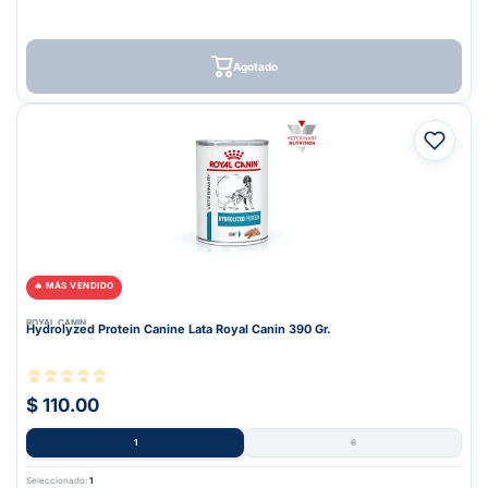
Agotado
🔥 MÁS VENDIDO
ROYAL CANIN
Hydrolyzed Protein Canine Lata Royal Canin 390 Gr.
$ 110.00
1
6
Seleccionado:
1