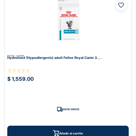
ROYAL CANIN
Hydrolized (Hypoallergenic) adult Feline Royal Canin 3....
$ 1,559.00
ENVÍO GRATIS
Añadir al carrito