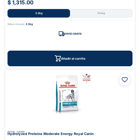
$ 1,315.00
3.5kg
11.5kg
Seleccionado:
3.5kg
ENVÍO GRATIS
Añadir al carrito
ROYAL CANIN
Hydrolyzed Proteine Moderate Energy Royal Canin