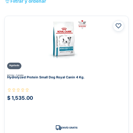
Filtrar y ordenar
Agotado
ROYAL CANIN
Hydrolyzed Protein Small Dog Royal Canin 4 Kg.
$ 1,535.00
ENVÍO GRATIS