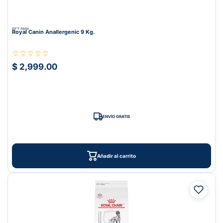
PET PAW
Royal Canin Anallergenic 9 Kg.
$ 2,999.00
ENVÍO GRATIS
Añadir al carrito