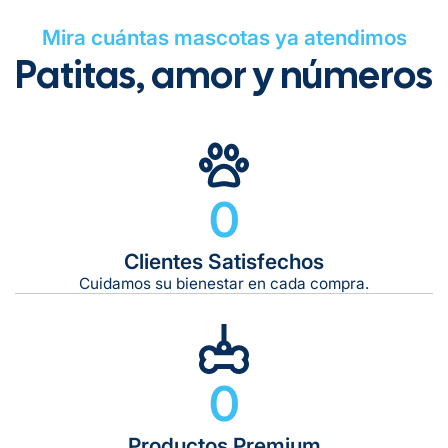
Mira cuántas mascotas ya atendimos
Patitas, amor y números
Gratuito en todos los pedidos
0
Clientes Satisfechos
Tiempo de entrega estimado:
5 a 7 días hábiles
Cuidamos su bienestar en cada compra.
Gratis en compras de $599 o más
10 kg
0
De 11 kg a 20 kg:
De 21 kg a 40 kg:
De 42 kg a 65 kg:
Productos Premium