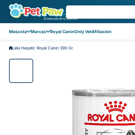
Saltar al contenido
Mascota
Marcas
Royal Canin
Only Vet
Afiliación
Lata Hepatic Royal Canin 390 Gr.