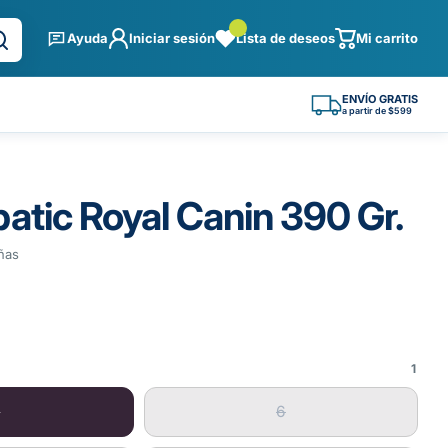
Ayuda
Iniciar sesión
Lista de deseos
Mi carrito
ENVÍO GRATIS
a partir de $599
atic Royal Canin 390 Gr.
ñas
1
1
6