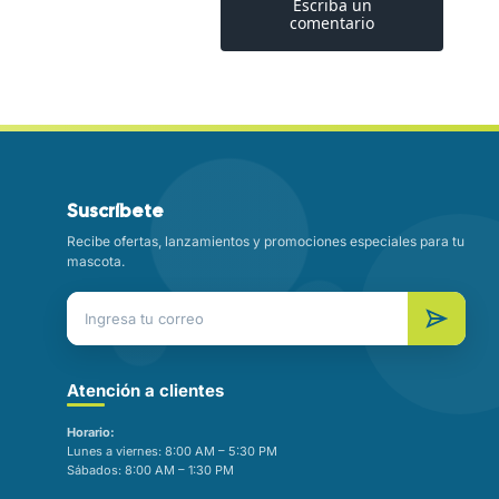
tiamina (vitamina B1), biotina, suplemento de niacina, D-
io, suplemento de riboflavina (vitamina B2), clorhidrato
mina B6), suplemento de vitamina B12, ácido fólico,
mento de vitamina D3], óxido de magnesio.
o: Proteína Cruda (mín.) 5.0%, Grasa Cruda (mín.) 3.5%,
 2.0%, Humedad (máx.) 64%, Cobre (máx.) 3.0 mg/kg.
 1514 kcal EM/kg; 621 kcal EM/lata (calculado).
Suscríbete
Recibe ofertas, lanzamientos y promociones especiales para tu
mascota.
Atención a clientes
Horario:
Lunes a viernes: 8:00 AM – 5:30 PM
Sábados: 8:00 AM – 1:30 PM