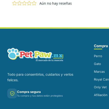
Correo electrónico
Compra 
Perro
Gato
Marcas
Todo para consentirlos, cuidarlos y verlos
Royal Can
felices.
Only Vet
Compra segura
Afiliación
Tu compra y tus datos están protegidos