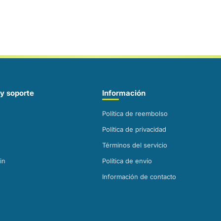
C), mononitrato de 
pantotenato de calc
de piridoxina (vita
vitamina K3, suple
Análisis garantizad
Fibra Cruda (máx.)
Contenido calórico:
y soporte
Información
Política de reembolso
Política de privacidad
Términos del servicio
in
Política de envío
Información de contacto