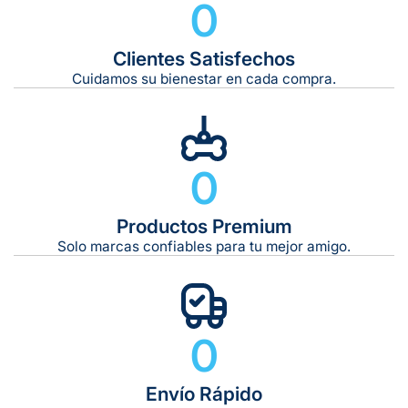
0
Clientes Satisfechos
Tiempo de entrega estimado:
5 a 7 días hábiles
Cuidamos su bienestar en cada compra.
Gratis en compras de $599 o más
10 kg
0
De 11 kg a 20 kg:
De 21 kg a 40 kg:
De 42 kg a 65 kg:
Productos Premium
Solo marcas confiables para tu mejor amigo.
0
Envío Rápido