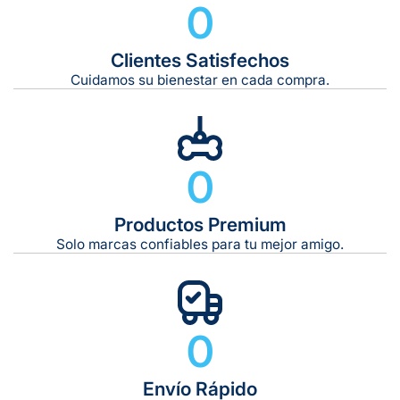
0
Clientes Satisfechos
Tiempo de entrega estimado:
5 a 7 días hábiles
Cuidamos su bienestar en cada compra.
Gratis en compras de $599 o más
10 kg
0
De 11 kg a 20 kg:
De 21 kg a 40 kg:
De 42 kg a 65 kg:
Productos Premium
Solo marcas confiables para tu mejor amigo.
0
Envío Rápido