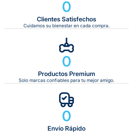
0
Clientes Satisfechos
Tiempo de entrega estimado:
5 a 7 días hábiles
Cuidamos su bienestar en cada compra.
Gratis en compras de $599 o más
10 kg
0
De 11 kg a 20 kg:
De 21 kg a 40 kg:
De 42 kg a 65 kg:
Productos Premium
Solo marcas confiables para tu mejor amigo.
0
Envío Rápido