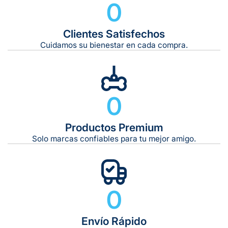
0
Clientes Satisfechos
Tiempo de entrega estimado:
5 a 7 días hábiles
Cuidamos su bienestar en cada compra.
Gratis en compras de $599 o más
10 kg
0
De 11 kg a 20 kg:
De 21 kg a 40 kg:
De 42 kg a 65 kg:
Productos Premium
Solo marcas confiables para tu mejor amigo.
0
Envío Rápido