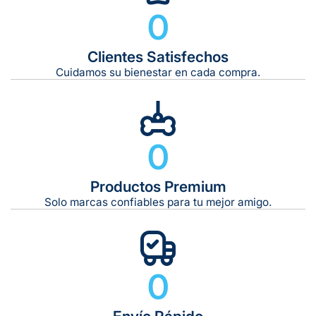
0
Clientes Satisfechos
Tiempo de entrega estimado:
5 a 7 días hábiles
Cuidamos su bienestar en cada compra.
Gratis en compras de $599 o más
10 kg
0
De 11 kg a 20 kg:
De 21 kg a 40 kg:
De 42 kg a 65 kg:
Productos Premium
Solo marcas confiables para tu mejor amigo.
0