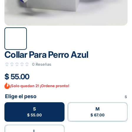
Collar Para Perro Azul
0 Reseñas
$ 55.00
¡Solo quedan 2! ¡Ordene pronto!
Elige el peso
S
S
M
$ 55.00
$ 67.00
L