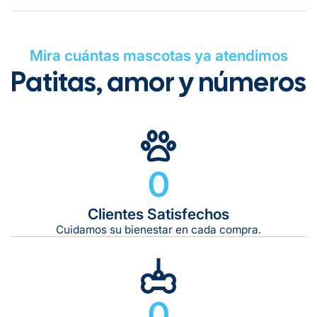
Mira cuántas mascotas ya atendimos
Patitas, amor y números
Gratuito en todos los pedidos
0
Clientes Satisfechos
Tiempo de entrega estimado:
5 a 7 días hábiles
Cuidamos su bienestar en cada compra.
Gratis en compras de $599 o más
10 kg
0
De 11 kg a 20 kg:
De 21 kg a 40 kg: