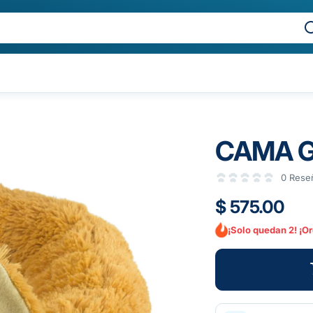
CAMA G
0 Rese
$ 575.00
¡Solo quedan 2! ¡O