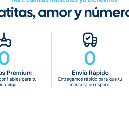
atitas, amor y númer
Tiempo de ent
Gratis en com
De 11 kg a 20 k
0
0
De 21 kg a 40 
De 42 kg a 65 
os Premium
Envío Rápido
onfiables para tu
Entregamos rápido para que tu
r amigo.
mascota no espere.