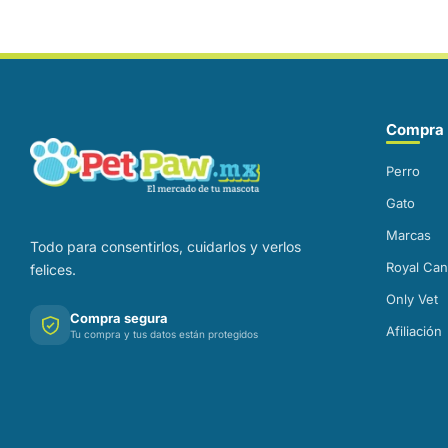
Correo electrónico
Compra 
Perro
Gato
Marcas
Todo para consentirlos, cuidarlos y verlos
Royal Can
felices.
Only Vet
Compra segura
Afiliación
Tu compra y tus datos están protegidos