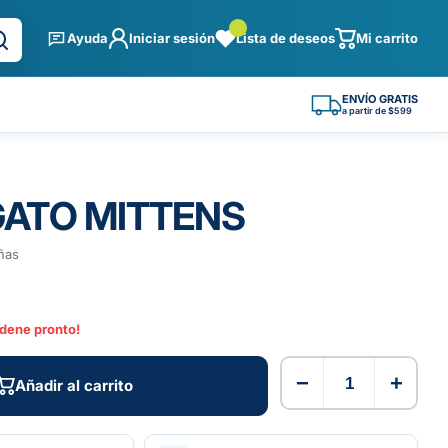
Ayuda
Iniciar sesión
Lista de deseos
Mi carrito
ENVÍO GRATIS
a partir de $599
ATO MITTENS
ñas
rdene pronto!
−
+
Añadir al carrito
Añadir al carrito