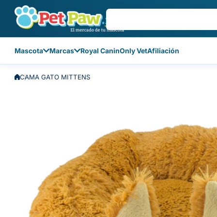
Saltar al contenido
Mascota
Marcas
Royal Canin
Only Vet
Afiliación
CAMA GATO MITTENS