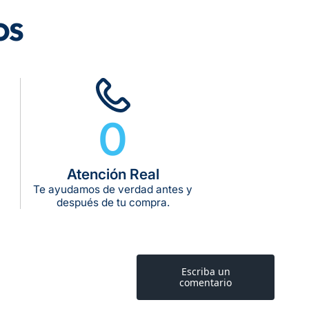
os
rega estimado:
5 a 7 días hábiles
pras de $599 o más
10 kg
g:
0
kg:
kg:
Atención Real
Te ayudamos de verdad antes y
después de tu compra.