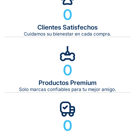
0
Clientes Satisfechos
Tiempo de entrega estimado:
5 a 7 días hábiles
Cuidamos su bienestar en cada compra.
Gratis en compras de $599 o más
10 kg
0
De 11 kg a 20 kg:
De 21 kg a 40 kg:
De 42 kg a 65 kg:
Productos Premium
Solo marcas confiables para tu mejor amigo.
0