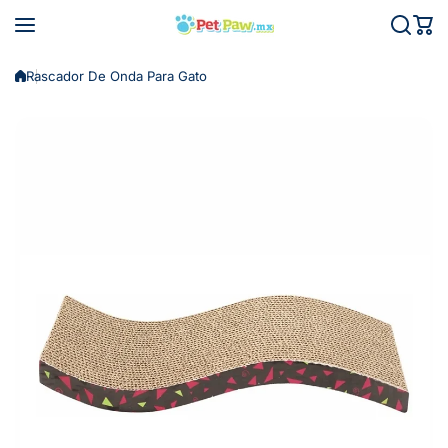
Saltar al contenido
Rascador De Onda Para Gato