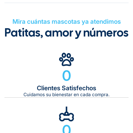
Mira cuántas mascotas ya atendimos
Patitas, amor y números
Gratuito en todos los pedidos
0
Clientes Satisfechos
Tiempo de entrega estimado:
5 a 7 días hábiles
Cuidamos su bienestar en cada compra.
Gratis en compras de $599 o más
10 kg
0
De 11 kg a 20 kg:
De 21 kg a 40 kg: