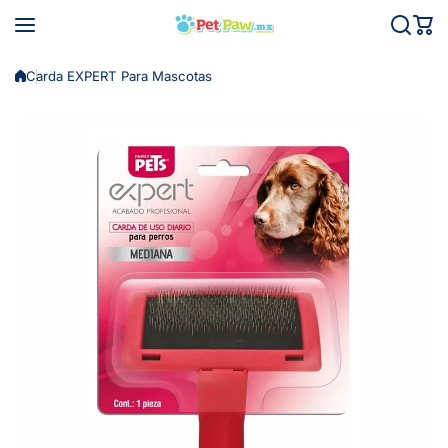
Saltar al contenido
Carda EXPERT Para Mascotas