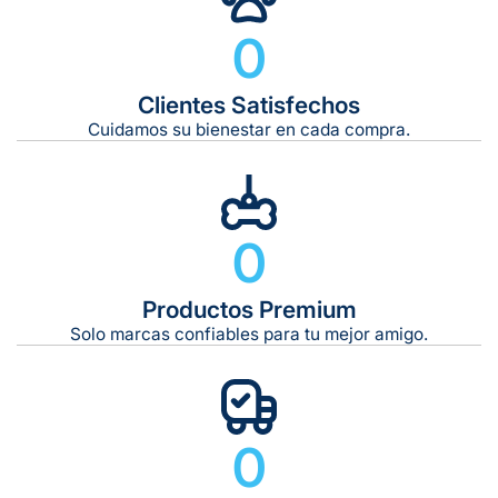
0
Clientes Satisfechos
Tiempo de entrega estimado:
5 a 7 días hábiles
Cuidamos su bienestar en cada compra.
Gratis en compras de $599 o más
10 kg
0
De 11 kg a 20 kg:
De 21 kg a 40 kg:
De 42 kg a 65 kg:
Productos Premium
Solo marcas confiables para tu mejor amigo.
0