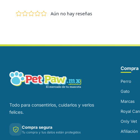
Correo electrónico
Compra 
Perro
Gato
Marcas
Todo para consentirlos, cuidarlos y verlos
Royal Can
felices.
Only Vet
Compra segura
Afiliación
Tu compra y tus datos están protegidos