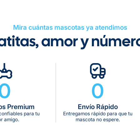
Tiempo de ent
Mira cuántas mascotas ya atendimos
Gratis en com
atitas, amor y númer
De 11 kg a 20 k
De 21 kg a 40 
De 42 kg a 65 
0
0
os Premium
Envío Rápido
onfiables para tu
Entregamos rápido para que tu
r amigo.
mascota no espere.