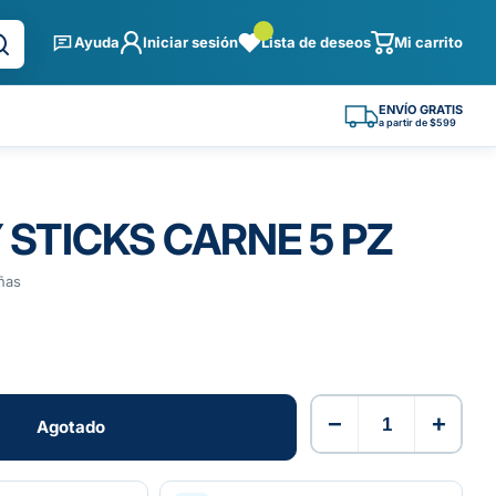
Ayuda
Iniciar sesión
Lista de deseos
Mi carrito
ENVÍO GRATIS
a partir de $599
STICKS CARNE 5 PZ
ñas
−
+
Agotado
Agotado