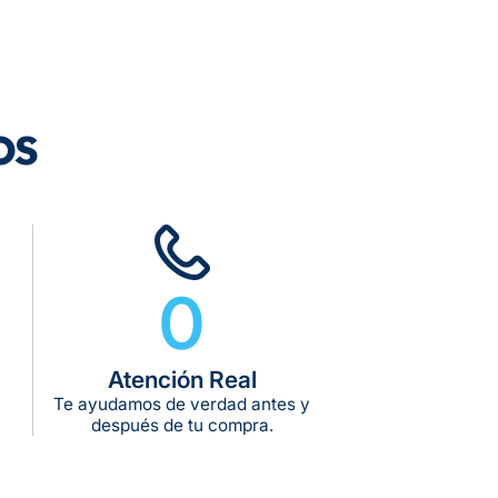
rega estimado:
5 a 7 días hábiles
pras de $599 o más
10 kg
os
g:
kg:
kg:
0
Atención Real
Te ayudamos de verdad antes y
después de tu compra.