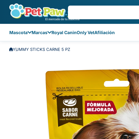
Saltar al contenido
Mascota
Marcas
Royal Canin
Only Vet
Afiliación
YUMMY STICKS CARNE 5 PZ