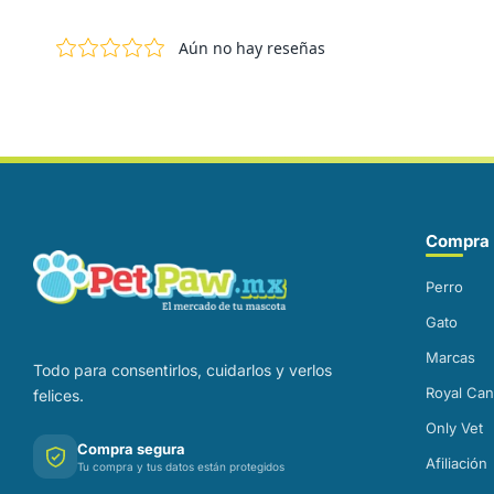
Correo electrónico
Compra 
Perro
Gato
Marcas
Todo para consentirlos, cuidarlos y verlos
Royal Can
felices.
Only Vet
Compra segura
Afiliación
Tu compra y tus datos están protegidos