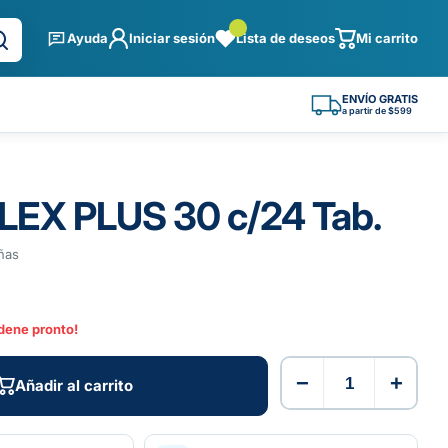
Ayuda
Iniciar sesión
Lista de deseos
Mi carrito
ENVÍO GRATIS
a partir de $599
EX PLUS 30 c/24 Tab.
ñas
rdene pronto!
−
+
Añadir al carrito
Añadir al carrito