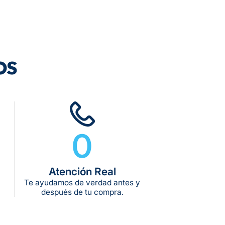
0
rega estimado:
5 a 7 días hábiles
pras de $599 o más
10 kg
os
g:
kg:
kg:
0
Atención Real
Te ayudamos de verdad antes y
después de tu compra.