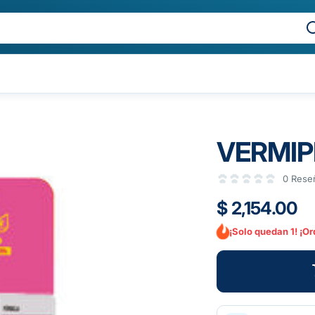
VERMIPL
0 Rese
$ 2,154.00
¡Solo quedan 1! ¡O