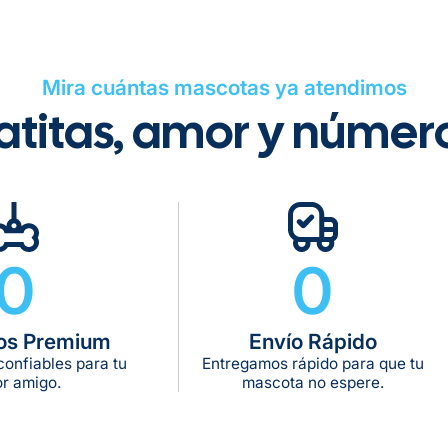
Vermiplex® Plus 3
Tiempo de ent
Mira cuántas mascotas ya atendimos
Gratis en com
atitas, amor y númer
De 11 kg a 20 k
De 21 kg a 40 
De 42 kg a 65 
0
0
os Premium
Envío Rápido
onfiables para tu
Entregamos rápido para que tu
r amigo.
mascota no espere.