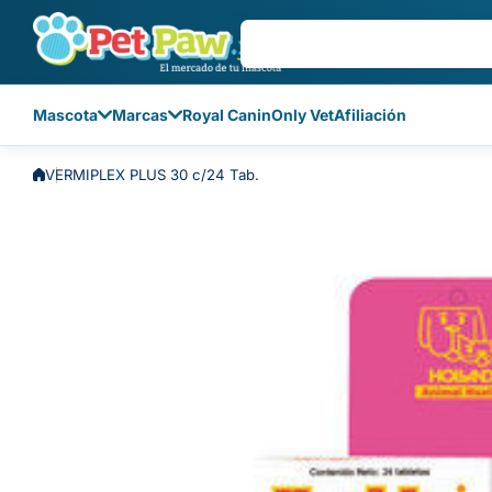
Saltar al contenido
Mascota
Marcas
Royal Canin
Only Vet
Afiliación
VERMIPLEX PLUS 30 c/24 Tab.