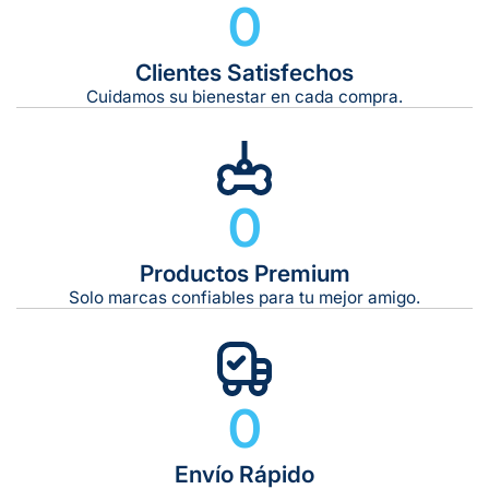
0
Clientes Satisfechos
Tiempo de entrega estimado:
5 a 7 días hábiles
Cuidamos su bienestar en cada compra.
Gratis en compras de $599 o más
10 kg
0
De 11 kg a 20 kg:
De 21 kg a 40 kg:
De 42 kg a 65 kg:
Productos Premium
Solo marcas confiables para tu mejor amigo.
0
Envío Rápido