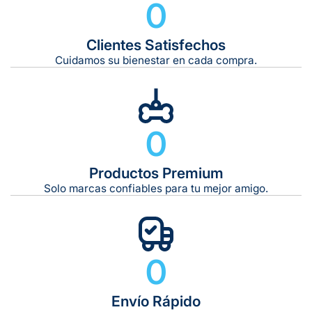
0
Clientes Satisfechos
Tiempo de entrega estimado:
5 a 7 días hábiles
Cuidamos su bienestar en cada compra.
Gratis en compras de $599 o más
10 kg
0
De 11 kg a 20 kg:
De 21 kg a 40 kg:
De 42 kg a 65 kg:
Productos Premium
Solo marcas confiables para tu mejor amigo.
0
Envío Rápido