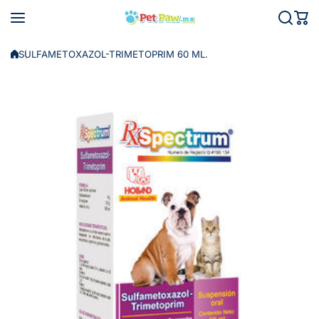
Saltar al contenido
SULFAMETOXAZOL-TRIMETOPRIM 60 ML.