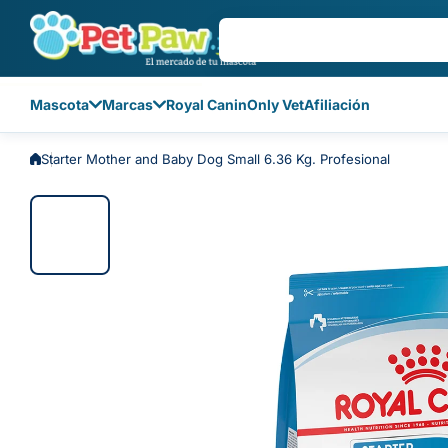
Saltar al contenido
Mascota
Marcas
Royal Canin
Only Vet
Afiliación
Starter Mother and Baby Dog Small 6.36 Kg. Profesional