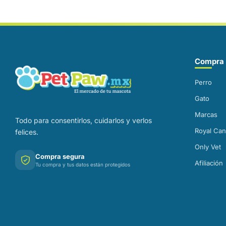
Correo electrónico
Compra 
Perro
Gato
Marcas
Todo para consentirlos, cuidarlos y verlos
Royal Can
felices.
Only Vet
Compra segura
Afiliación
Tu compra y tus datos están protegidos