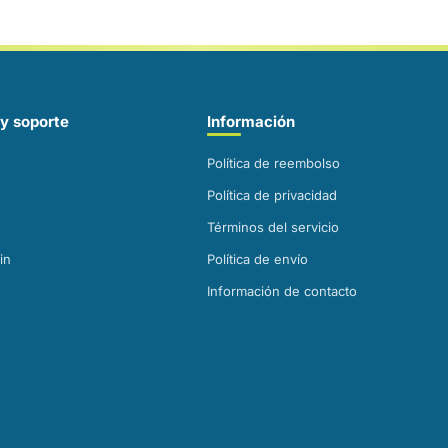
y soporte
Información
Política de reembolso
Dosis Diaria
Política de privacidad
Términos del servicio
PE
AD
in
Política de envío
(K
Información de contacto
EDAD EN
1 -
SEMANAS
BA
0 - 3
MI
3 - 4
10