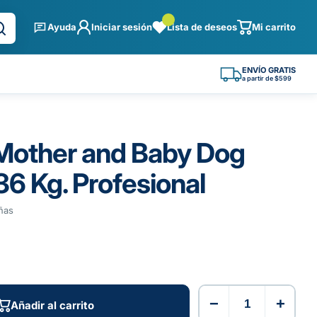
Ayuda
Iniciar sesión
Lista de deseos
Mi carrito
ENVÍO GRATIS
a partir de $599
 Mother and Baby Dog
36 Kg. Profesional
ñas
−
+
Añadir al carrito