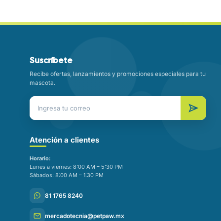
Suscríbete
Recibe ofertas, lanzamientos y promociones especiales para tu
mascota.
SO
ULTO
G)
Atención a clientes
 2
3
4 - 5
7
10
Horario:
Lunes a viernes: 8:00 AM – 5:30 PM
Sábados: 8:00 AM – 1:30 PM
BYDOG
BABYDO
BABYDO
BABYDO
BABYDO
LK
G MILK
G MILK
G MILK
G MILK
81 1765 8240
g
10g
10g
10g
10g
mercadotecnia@petpaw.mx