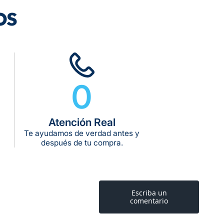
os
rega estimado:
5 a 7 días hábiles
pras de $599 o más
10 kg
0
g:
kg:
Atención Real
kg:
Te ayudamos de verdad antes y
después de tu compra.