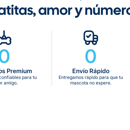
atitas, amor y númer
Tiempo de ent
Gratis en com
0
0
De 11 kg a 20 k
De 21 kg a 40 
os Premium
Envío Rápido
De 42 kg a 65 
onfiables para tu
Entregamos rápido para que tu
r amigo.
mascota no espere.