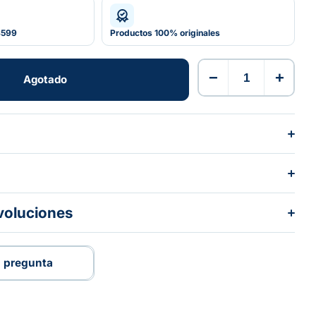
$599
Productos 100% originales
−
+
Agotado
Agotado
voluciones
 pregunta
 pregunta