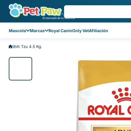
Saltar al contenido
Mascota
Marcas
Royal Canin
Only Vet
Afiliación
Shih Tzu 4.5 Kg.