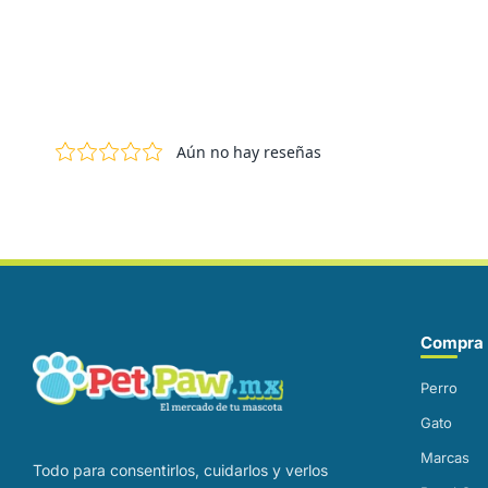
Correo electrónico
Compra 
Perro
Gato
Marcas
Todo para consentirlos, cuidarlos y verlos