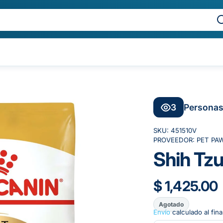
3
Personas
SKU:
451510V
PROVEEDOR:
PET PA
Shih Tzu
$ 1,425.00
Agotado
Envío
calculado al fina