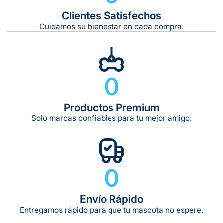
Clientes Satisfechos
Tiempo de entrega estimado:
5 a 7 días hábiles
Cuidamos su bienestar en cada compra.
Gratis en compras de $599 o más
10 kg
0
De 11 kg a 20 kg:
De 21 kg a 40 kg:
De 42 kg a 65 kg:
Productos Premium
Solo marcas confiables para tu mejor amigo.
0
Envío Rápido
Entregamos rápido para que tu mascota no espere.