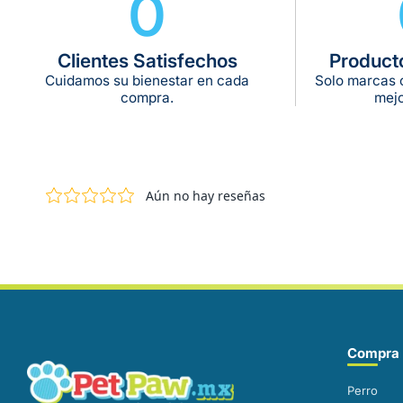
0
Clientes Satisfechos
Product
Cuidamos su bienestar en cada
Solo marcas c
compra.
mejo
Correo electrónico
Compra 
Perro