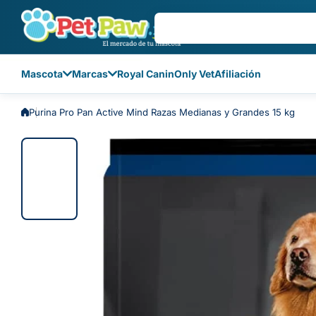
Saltar al contenido
Mascota
Marcas
Royal Canin
Only Vet
Afiliación
Purina Pro Pan Active Mind Razas Medianas y Grandes 15 kg