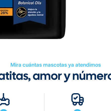
dieta diaria fo
la capacidad d
Articulaciones 
graso omega-3)
saludables, pro
activo en perr
Tiempo de ent
Formulado con 
Gratis en com
mantener los hu
De 11 kg a 20 k
De 21 kg a 40 
De 42 kg a 65 
Mira cuántas mascotas ya atendimos
atitas, amor y númer