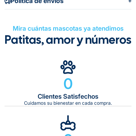
Política de envíos
completamente realizada en Italia, en nuestra
manufactura. Equipada con un práctico anillo para
engancharla al porta-placa.
Mira cuántas mascotas ya atendimos
Patitas, amor y números
Gratuito en todos los pedidos
0
Clientes Satisfechos
Tiempo de entrega estimado:
5 a 7 días hábiles
Cuidamos su bienestar en cada compra.
Gratis en compras de $599 o más
10 kg
De 11 kg a 20 kg: