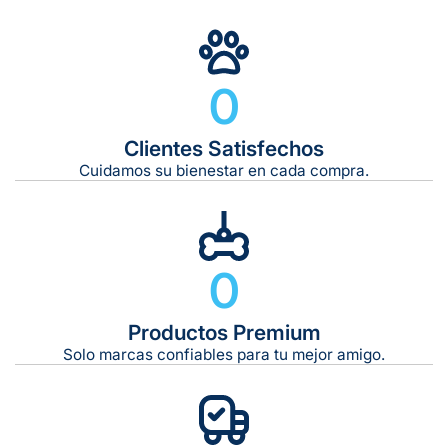
Gratuito en todos los pedidos
0
Clientes Satisfechos
Tiempo de entrega estimado:
5 a 7 días hábiles
Cuidamos su bienestar en cada compra.
Gratis en compras de $599 o más
10 kg
0
De 11 kg a 20 kg:
De 21 kg a 40 kg:
De 42 kg a 65 kg:
Productos Premium
Solo marcas confiables para tu mejor amigo.