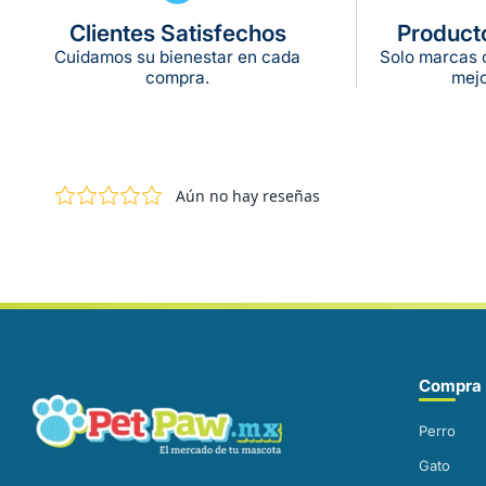
Clientes Satisfechos
Product
Cuidamos su bienestar en cada
Solo marcas c
compra.
mejo
Correo electrónico
Compra 
Perro
Gato