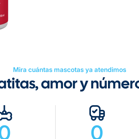
Tiempo de ent
Gratis en com
De 11 kg a 20 k
Mira cuántas mascotas ya atendimos
De 21 kg a 40 
atitas, amor y númer
De 42 kg a 65 
0
0