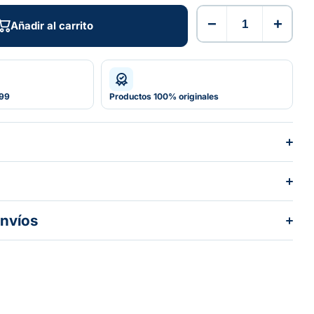
50 ML
−
+
Añadir al carrito
Añadir al carrito
599
Productos 100% originales
envíos