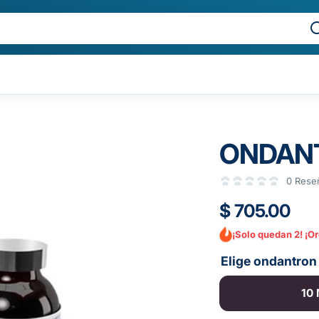
ONDAN
0 Rese
$ 705.00
¡Solo quedan 2! ¡O
Elige ondantron
10