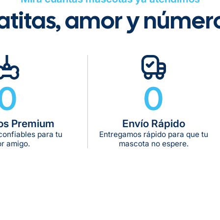
atitas, amor y númer
Gratuito en to
0
0
Tiempo de ent
Gratis en com
os Premium
Envío Rápido
De 11 kg a 20 k
onfiables para tu
Entregamos rápido para que tu
De 21 kg a 40 
r amigo.
mascota no espere.
De 42 kg a 65 