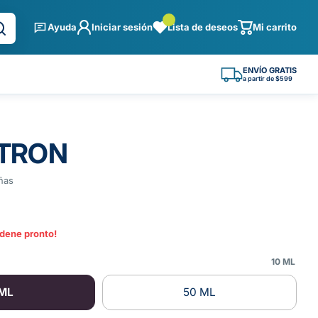
Ayuda
Iniciar sesión
Lista de deseos
Mi carrito
ENVÍO GRATIS
a partir de $599
TRON
ñas
rdene pronto!
10 ML
 ML
50 ML