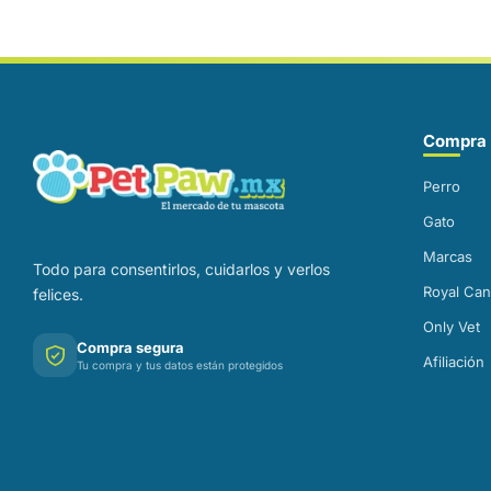
Correo electrónico
Compra 
Perro
Gato
Marcas
Todo para consentirlos, cuidarlos y verlos
Royal Can
felices.
Only Vet
Compra segura
Afiliación
Tu compra y tus datos están protegidos