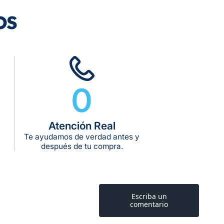
os
dos los pedidos
0
rega estimado:
5 a 7 días hábiles
pras de $599 o más
10 kg
Atención Real
g:
Te ayudamos de verdad antes y
kg:
después de tu compra.
kg: