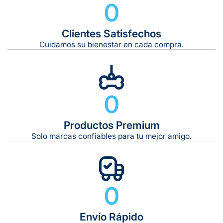
0
Clientes Satisfechos
Tiempo de entrega estimado:
5 a 7 días hábiles
Cuidamos su bienestar en cada compra.
Gratis en compras de $599 o más
10 kg
0
De 11 kg a 20 kg:
De 21 kg a 40 kg:
De 42 kg a 65 kg:
Productos Premium
Solo marcas confiables para tu mejor amigo.
0
Envío Rápido