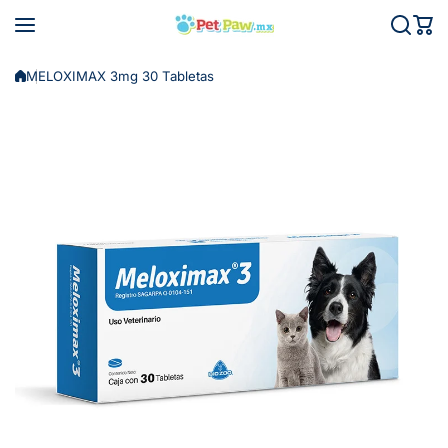
Saltar al contenido
MELOXIMAX 3mg 30 Tabletas