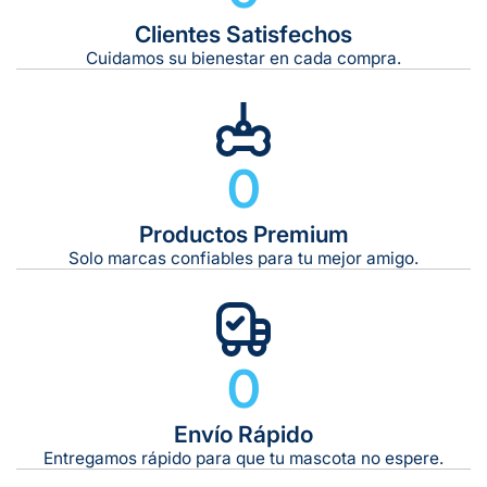
Clientes Satisfechos
Tiempo de entrega estimado:
5 a 7 días hábiles
Cuidamos su bienestar en cada compra.
Gratis en compras de $599 o más
10 kg
0
De 11 kg a 20 kg:
De 21 kg a 40 kg:
De 42 kg a 65 kg:
Productos Premium
Solo marcas confiables para tu mejor amigo.
0
Envío Rápido
Entregamos rápido para que tu mascota no espere.