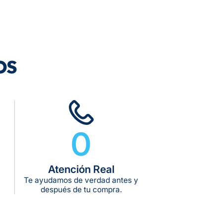
rega estimado:
5 a 7 días hábiles
pras de $599 o más
10 kg
os
g:
kg:
kg:
0
Atención Real
Te ayudamos de verdad antes y
después de tu compra.