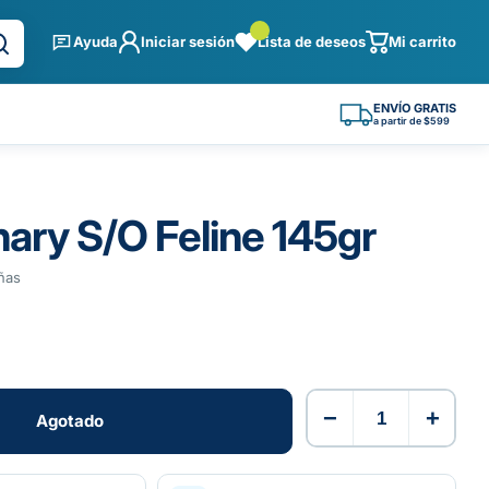
Ayuda
Iniciar sesión
Lista de deseos
Mi carrito
ENVÍO GRATIS
a partir de $599
nary S/O Feline 145gr
ñas
−
+
Agotado
Agotado