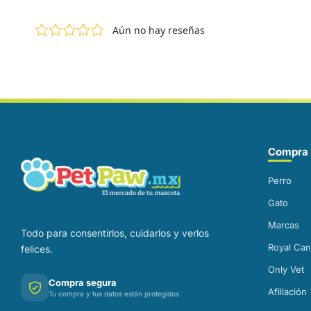
Correo electrónico
Compra 
Perro
Gato
Marcas
Todo para consentirlos, cuidarlos y verlos
Royal Can
felices.
Only Vet
Compra segura
Afiliación
Tu compra y tus datos están protegidos