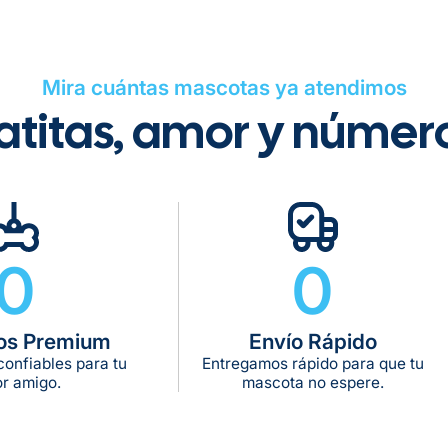
Tiempo de ent
Mira cuántas mascotas ya atendimos
Gratis en com
atitas, amor y númer
De 11 kg a 20 k
De 21 kg a 40 
De 42 kg a 65 
0
0
os Premium
Envío Rápido
onfiables para tu
Entregamos rápido para que tu
r amigo.
mascota no espere.