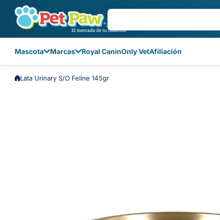
Saltar al contenido
Mascota
Marcas
Royal Canin
Only Vet
Afiliación
Lata Urinary S/O Feline 145gr