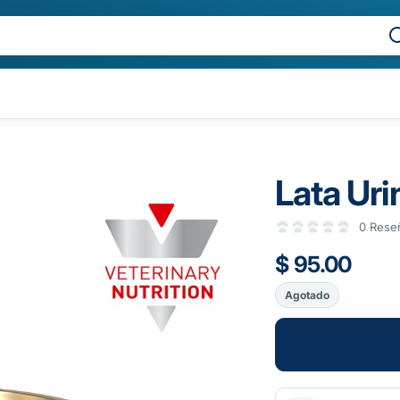
Lata Uri
0 Rese
$ 95.00
Agotado