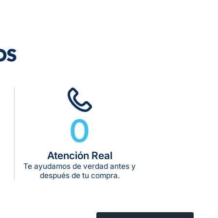
os
rega estimado:
5 a 7 días hábiles
pras de $599 o más
10 kg
g:
kg:
0
kg:
Atención Real
Te ayudamos de verdad antes y
después de tu compra.