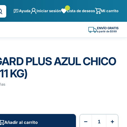
Ayuda
Iniciar sesión
Lista de deseos
Mi carrito
ENVÍO GRATIS
a partir de $599
ARD PLUS AZUL CHICO
11 KG)
ñas
−
+
Añadir al carrito