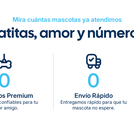
Mira cuántas mascotas ya atendimos
atitas, amor y númer
Tiempo de ent
Gratis en com
De 11 kg a 20 k
De 21 kg a 40 
0
0
De 42 kg a 65 
os Premium
Envío Rápido
onfiables para tu
Entregamos rápido para que tu
r amigo.
mascota no espere.