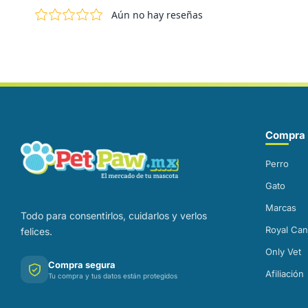
Correo electrónico
Compra 
Perro
Gato
Marcas
Todo para consentirlos, cuidarlos y verlos
Royal Can
felices.
Only Vet
Compra segura
Afiliación
Tu compra y tus datos están protegidos