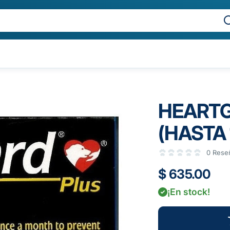
HEARTG
(HASTA 
0 Rese
$ 635.00
¡En stock!