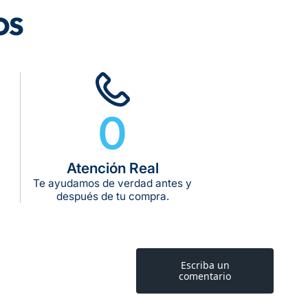
os
rega estimado:
5 a 7 días hábiles
pras de $599 o más
10 kg
0
g:
kg:
Atención Real
kg:
Te ayudamos de verdad antes y
después de tu compra.