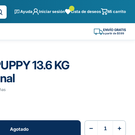
Ayuda
Iniciar sesión
Lista de deseos
Mi carrito
ENVÍO GRATIS
a partir de $599
UPPY 13.6 KG
nal
ñas
−
+
Agotado