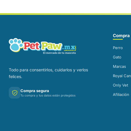
Correo electrónico
Compra 
Perro
Gato
Marcas
Todo para consentirlos, cuidarlos y verlos
Royal Can
felices.
Only Vet
Compra segura
Afiliación
Tu compra y tus datos están protegidos