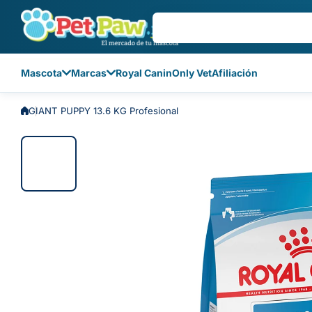
Saltar al contenido
Mascota
Marcas
Royal Canin
Only Vet
Afiliación
GIANT PUPPY 13.6 KG Profesional