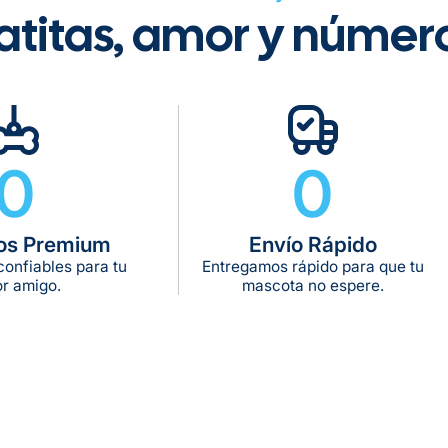
atitas, amor y númer
Tiempo de ent
Gratis en com
0
0
De 11 kg a 20 k
De 21 kg a 40 
os Premium
Envío Rápido
De 42 kg a 65 
onfiables para tu
Entregamos rápido para que tu
r amigo.
mascota no espere.