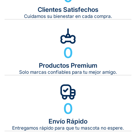
Clientes Satisfechos
Tiempo de entrega estimado:
5 a 7 días hábiles
Cuidamos su bienestar en cada compra.
Gratis en compras de $599 o más
10 kg
0
De 11 kg a 20 kg:
De 21 kg a 40 kg:
De 42 kg a 65 kg:
Productos Premium
Solo marcas confiables para tu mejor amigo.
0
Envío Rápido
Entregamos rápido para que tu mascota no espere.