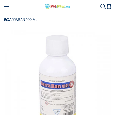
Saltar al contenido
GARRABAN 100 ML